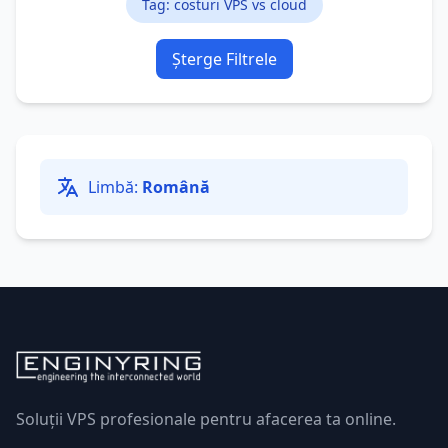
Tag: costuri VPS vs cloud
Șterge Filtrele
Limbă:
Română
Soluții VPS profesionale pentru afacerea ta online.