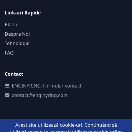
Link-uri Rapide
Planuri
Despre Noi
Tehnologie
FAQ
Contact
ENGINYRING: Formular contact
contact@enginyring.com
Acest site utilizează cookie-uri. Continuând să
©
ENGINYRING. Toate drepturile rezervate.